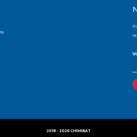
N
In
ra
r
V
2018 - 2026 CHIMIBAT