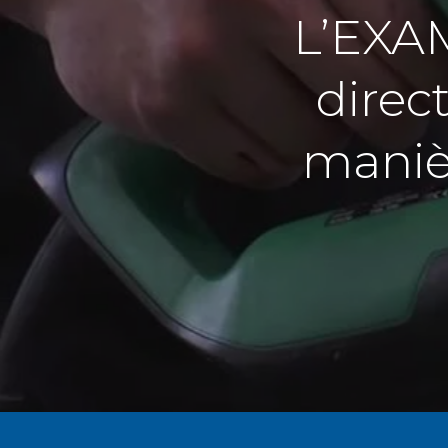
L’EXAM
direc
manièr