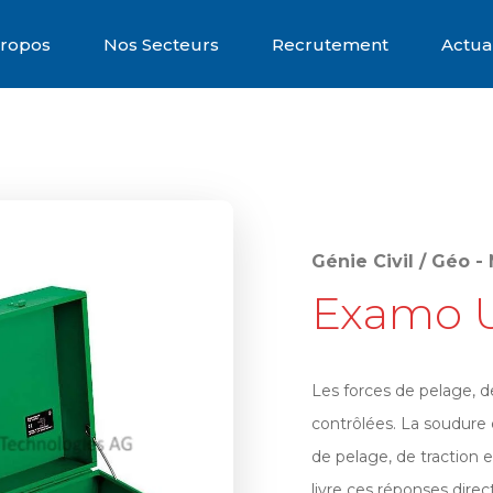
Propos
Nos Secteurs
Recrutement
Actual
Génie Civil / Géo 
Examo 
Les forces de pelage, d
contrôlées. La soudure e
de pelage, de traction
livre ces réponses dire