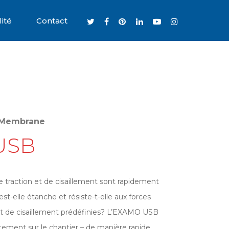
ité
Contact
- Membrane
USB
e traction et de cisaillement sont rapidement
st-elle étanche et résiste-t-elle aux forces
 et de cisaillement prédéfinies? L’EXAMO USB
ctement sur le chantier – de manière rapide,