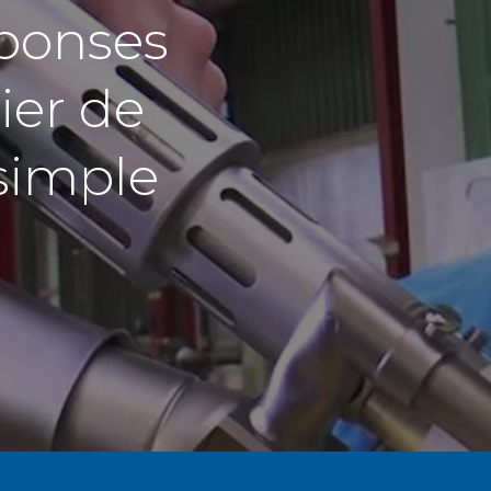
éponses
ier de
 simple