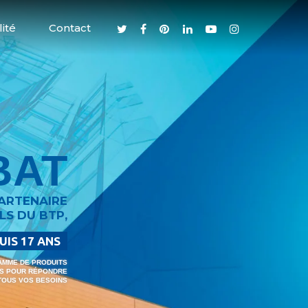
ité
Contact
BAT
PARTENAIRE
LS DU BTP,
UIS 17 ANS
AMME DE PRODUITS
S POUR RÉPONDRE
TOUS VOS BESOINS