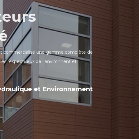
teurs
té
 et commercialise une gamme complète de
les respectueux de l’environnent et
ydraulique et Environnement