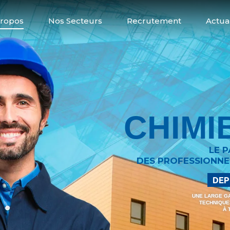
Propos
Nos Secteurs
Recrutement
Actual
CHIMI
LE 
DES PROFESSIONNE
DEP
UNE LARGE G
TECHNIQUE
À 