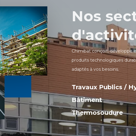
Nos sec
d'activi
Chimibat conçoit, développe
produits technologiques durab
adaptés à vos besoins.
Travaux Publics / H
Bâtiment
Thermosoudure