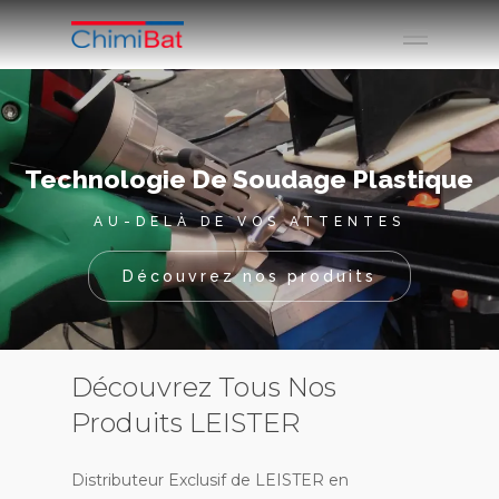
Technologie De Soudage Plastique
AU-DELÀ DE VOS ATTENTES
Découvrez nos produits
Découvrez Tous Nos
Produits LEISTER
Distributeur Exclusif de LEISTER en