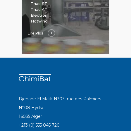
Triac ST
Triac AT
Electron
Hotwind
Lire Plus
Djenane El Malik N°03 rue des Palmiers
N°08 Hydra
16035 Alger
+213 (0) 555 045 720