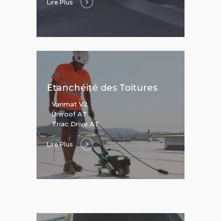
Lire Plus
Etanchéité des Toitures
Varimat V2
Uniroof AT
Triac Drive AT
Lire Plus