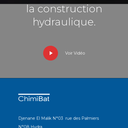
la construction
hydraulique.
Voir Vidéo
Djenane El Malik N°03 rue des Palmiers
N°08 Hydra