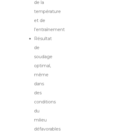
de la
température
et de
l’entraînement
Résultat
de
soudage
optimal,
même
dans
des
conditions
du
milieu
défavorables