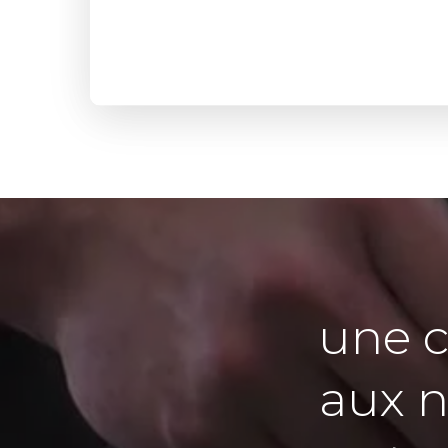
une 
aux n