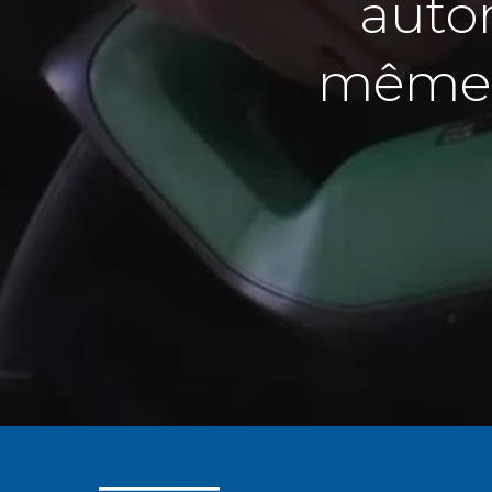
autor
même d