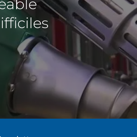
réable
ficiles