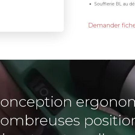
Soufflerie BL au déb
Demander fiche
conception ergono
ombreuses positio