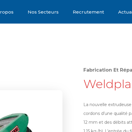
Propos
Nos Secteurs
Recrutement
Actual
Fabrication Et Rép
Weldplas
La nouvelle extrudeus
cordons d’une qualité p
12 mm et des débits att
1,15 kg /h). L’entrée du 