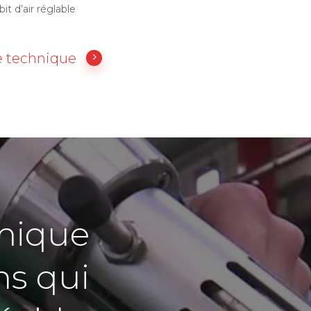
it d’air réglable
 technique
mique
ns qui