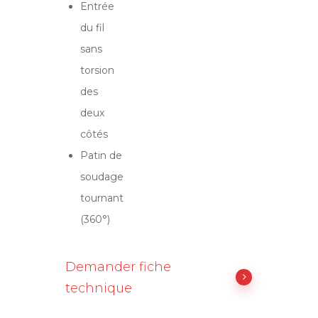
Entrée
du fil
sans
torsion
des
deux
côtés
Patin de
soudage
tournant
(360°)
Demander fiche
technique